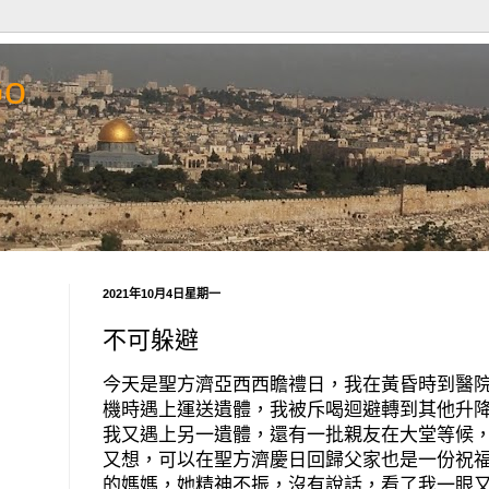
Go
2021年10月4日星期一
不可躲避
今天是聖方濟亞西西瞻禮日，我在黃昏時到醫
機時遇上運送遺體，我被斥喝迴避轉到其他升
我又遇上另一遺體，還有一批親友在大堂等候
又想，可以在聖方濟慶日回歸父家也是一份祝
的媽媽，她精神不振，沒有說話，看了我一眼