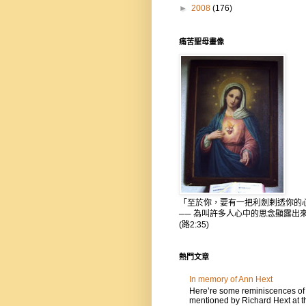
►
2008
(176)
痛苦聖母畫像
「至於你，要有一把利劍剌透你的
── 為叫許多人心中的思念顯露出
(路2:35)
熱門文章
In memory of Ann Hext
Here’re some reminiscences of
mentioned by Richard Hext at t