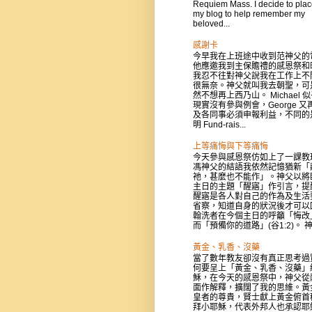
Requiem Mass. I decide to place
my blog to help remember my
beloved...
感謝卡
今早我在上班途中收到范神父的
他應邀我到主保贍禮的感恩祭和
我忍不往對神父說我在工作上不
很無奈。神父就叫我去朝聖，可
然不想再上西乃山。 Michael 
現實沒有參與例會，George 又
及各同事必須申報利益，不同的
明 Fund-rais...
上等痛悔與下等痛悔
今天參與感恩祭仿如上了一課教
馮神父的結語我依然記憶猶新「
祂，甚麼也不能作」。神父以將
主日的主題「醒寤」作引言，提
醒寤是各人對自己的作為及生活
省察，知道自身的狀況後才可以
翰洗者在今個主日的呼籲「悔改
而「預備你的道路」(谷1:2)。 神父
黃金、乳香、沒藥
當了數年教友卻沒有真正思考過
何要呈上「黃金、乳香、沒藥」
穌，在今天的感恩祭中，神父從
面作解釋，擴闊了我的思維。黃
皇者的尊貴，賢士獻上黃金俯首
拜小耶穌，代表外邦人也承認耶