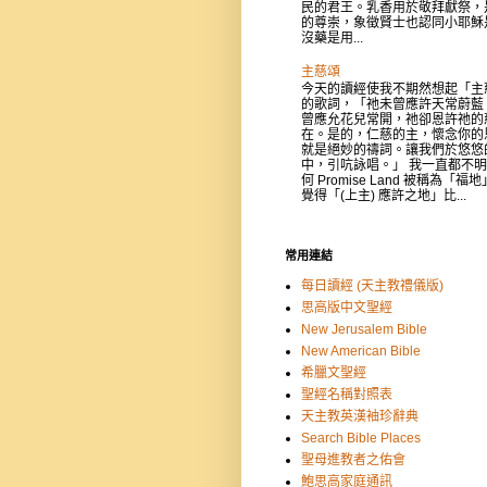
民的君王。乳香用於敬拜獻祭，
的尊崇，象徵賢士也認同小耶穌
沒藥是用...
主慈頌
今天的讀經使我不期然想起「主
的歌詞，「祂未曾應許天常蔚藍
曾應允花兒常開，祂卻恩許祂的
在。是的，仁慈的主，懷念你的
就是絕妙的禱詞。讓我們於悠悠
中，引吭詠唱。」 我一直都不
何 Promise Land 被稱為「福
覺得「(上主) 應許之地」比...
常用連結
每日讀經 (天主教禮儀版)
思高版中文聖經
New Jerusalem Bible
New American Bible
希臘文聖經
聖經名稱對照表
天主教英漢袖珍辭典
Search Bible Places
聖母進教者之佑會
鮑思高家庭通訊