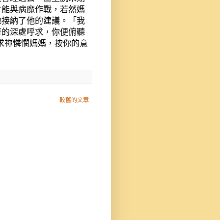
才能與病魔作戰，若然媽
地接納了他的建議。「我
府的深處呼求，你便俯聽
求祢憐憫媽媽，按你的意
較舊的文章