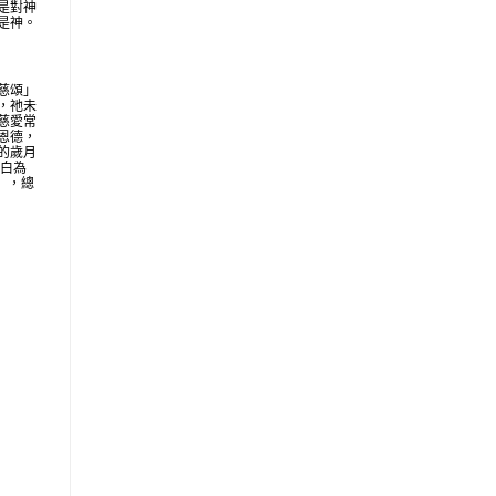
是對神
是神。
慈頌」
，祂未
慈愛常
恩德，
的歲月
明白為
地」，總