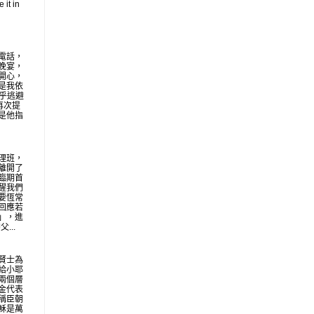
 it in
電話，
晚宴，
開心，
是我依
似乎逃避
再次提
是他指
理班，
離開了
臨期首
醒我們
要恆常
回應若
」，進
...
賢士為
給小耶
兩個層
金代表
稱臣朝
穌是萬