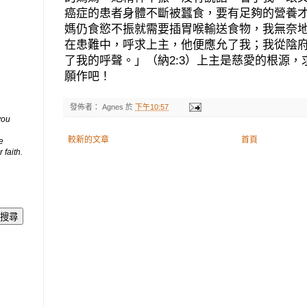
癌症的患者身體不斷被蠶食，要有足夠的營養
媽仍食慾不振就需要插胃喉輸送食物，我無奈
在患難中，呼求上主，他便應允了我；我從陰
了我的呼聲。」（納
2:3
）上主是慈愛的根源，
願作吧！
發佈者：
Agnes
於
下午10:57
you
較新的文章
首頁
e
 faith.