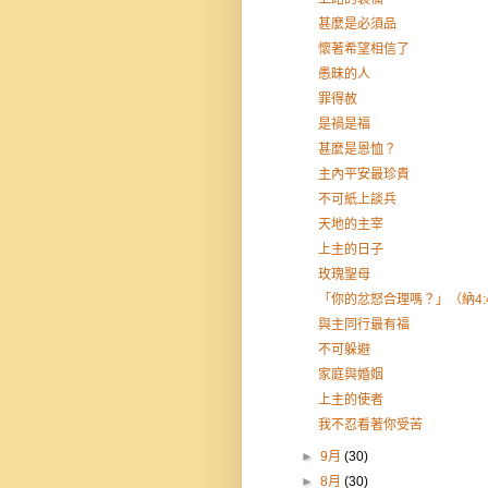
甚麼是必須品
懷著希望相信了
愚昧的人
罪得赦
是禍是福
甚麼是恩恤？
主內平安最珍貴
不可紙上談兵
天地的主宰
上主的日子
玫瑰聖母
「你的忿怒合理嗎？」（納4:
與主同行最有福
不可躲避
家庭與婚姻
上主的使者
我不忍看著你受苦
►
9月
(30)
►
8月
(30)