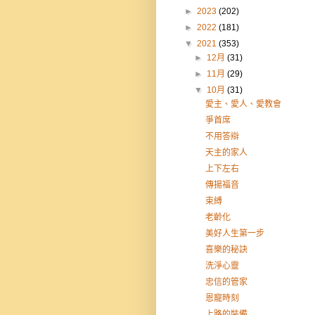
►
2023
(202)
►
2022
(181)
▼
2021
(353)
►
12月
(31)
►
11月
(29)
▼
10月
(31)
愛主、愛人、愛教會
爭首席
不用答辯
天主的家人
上下左右
傳揚福音
束縛
老齡化
美好人生第一步
喜樂的秘訣
洗淨心靈
忠信的管家
恩寵時刻
上路的裝備