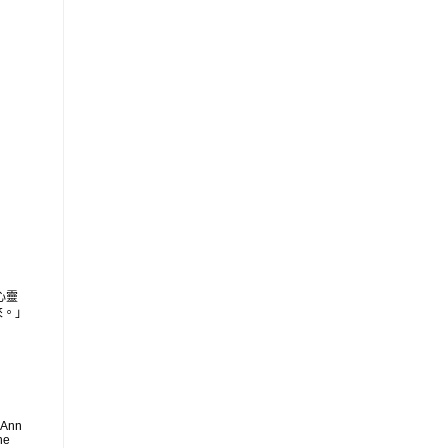
心靈
來。」
 Ann
he