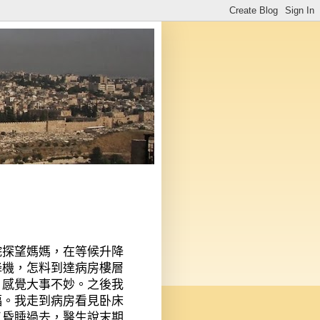
院探望媽媽，在等候升降
降機，怎料到達病房樓層
，感覺大事不妙。之後我
福。我走到病房看見卧床
又昏睡過去，醫生說末期