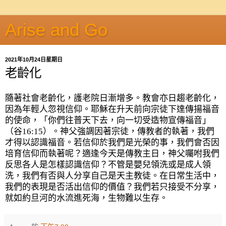
Arise and Go
2021年10月24日星期日
老齡化
隨著社會老齡化，護老院日漸增多。教會亦日趨老齡化，
因為年輕人忽視信仰。耶穌在升天前向宗徒下達傳揚福音
的使命，「你們往普天下去，向一切受造物宣傳福音」
（谷
16:15
）。神父強調因著宗徒，傳教者的執著，我們
才得以認識福音。若信仰於我們是光榮的事，我們會否因
培育信仰而執著呢？適逢今天是傳教主日，神父囑咐我們
反思各人是怎樣認識信仰？不管是嬰兒領洗或是成人領
洗，我們有否與人分享自己是天主教徒。在日常生活中，
我們的表現是否活出信仰的價值？我們若只接受不分享，
就如約旦河的水流進死海，生物難以生存。