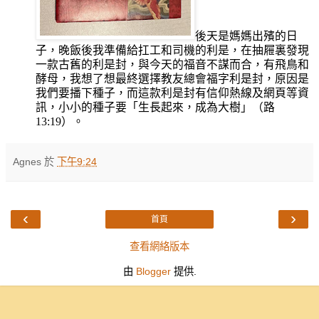
後天是媽媽出殯的日
子，晚飯後我準備給扛工和司機的利是，在抽屜裏發現
一款古舊的利是封，與今天的福音不謀而合，有飛鳥和
酵母，我想了想最終選擇教友總會福字利是封，原因是
我們要播下種子，而這款利是封有信仰熱線及網頁等資
訊，小小的種子要「生長起來，成為大樹」（路
13:19
）。
Agnes
於
下午9:24
‹
›
首頁
查看網絡版本
由
Blogger
提供.