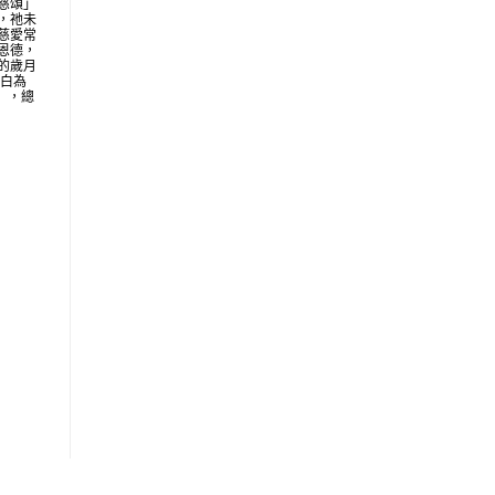
慈頌」
，祂未
慈愛常
恩德，
的歲月
明白為
地」，總