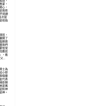
電話，
晚宴，
開心，
是我依
似乎逃避
再次提
是他指
理班，
離開了
臨期首
醒我們
要恆常
回應若
」，進
...
賢士為
給小耶
兩個層
金代表
稱臣朝
穌是萬
是對神
是神。