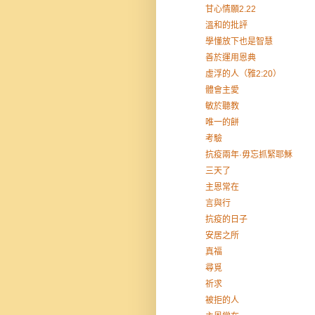
甘心情願2.22
溫和的批評
學懂放下也是智慧
善於運用恩典
虛浮的人（雅2:20）
體會主愛
敏於聽教
唯一的餅
考驗
抗疫兩年·毋忘抓緊耶穌
三天了
主恩常在
言與行
抗疫的日子
安居之所
真福
尋覓
祈求
被拒的人