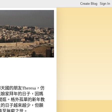
歸天國的朋友
Theresa
，仿
返娘家拜年的日子，因媽
閒逛。格外孤單的新年教
主的日子越來越少，但願
直至無窮之世。