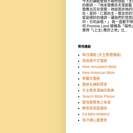
今天的讀經使我不期然想起「主
的歌詞，「祂未曾應許天常蔚藍
曾應允花兒常開，祂卻恩許祂的
在。是的，仁慈的主，懷念你的
就是絕妙的禱詞。讓我們於悠悠
中，引吭詠唱。」 我一直都不
何 Promise Land 被稱為「福
覺得「(上主) 應許之地」比...
常用連結
每日讀經 (天主教禮儀版)
思高版中文聖經
New Jerusalem Bible
New American Bible
希臘文聖經
聖經名稱對照表
天主教英漢袖珍辭典
Search Bible Places
聖母進教者之佑會
鮑思高家庭通訊
DA MIHI ANIMAS
塔冷通心靈書舍