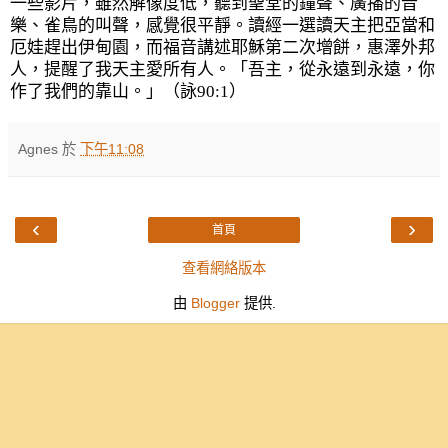
一些影片，雖然解像度低，聽到聖堂的鐘聲、廣播的音
樂、雀鳥的叫聲，感覺很平靜。讀經一選讀天主把亞當和
厄娃趕出伊甸園，而福音講述耶穌第二次增餅，惠澤外邦
人，提醒了我天主愛所有人。「吾主，從永遠到永遠，你
作了我們的靠山。」（詠
90:1
）
Agnes
於
下午11:08
‹
›
首頁
查看網絡版本
由
Blogger
提供.