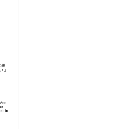
心靈
來。」
 Ann
he
 it in