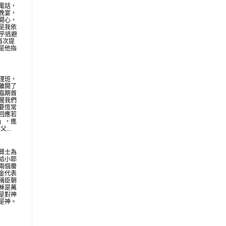
電話，
晚宴，
開心，
是我依
似乎逃避
再次提
是他指
理班，
離開了
臨期首
醒我們
要恆常
回應若
」，進
...
賢士為
給小耶
兩個層
金代表
稱臣朝
穌是萬
是對神
是神。