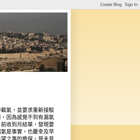
時截氣，並要求重新接駁
疑，因為感覺不到有漏氣
日前收到月結單，發現要
漏氣是事實，也慶幸及早
希望之事的擔保，是未見