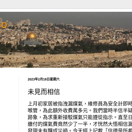
Go
2023年2月18日星期六
未見而相信
上月初家居被指洩漏煤氣，維修員為安全計即
喉管，為此額外收費萬多元。我們當時半信半
跡象，為求重新接駁煤氣只能遵從指示。直至
繳付的煤氣費竟然少了一半，才恍然大悟相信
發現未有釀成災禍。今天經上記載「信德是所