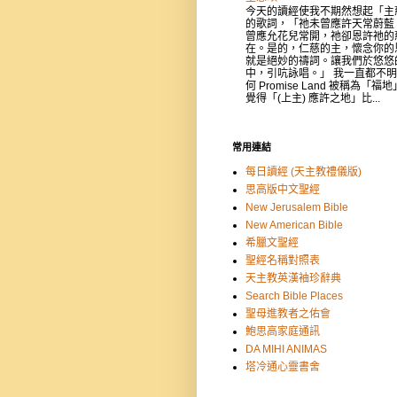
今天的讀經使我不期然想起「主
的歌詞，「祂未曾應許天常蔚藍
曾應允花兒常開，祂卻恩許祂的
在。是的，仁慈的主，懷念你的
就是絕妙的禱詞。讓我們於悠悠
中，引吭詠唱。」 我一直都不
何 Promise Land 被稱為「福
覺得「(上主) 應許之地」比...
常用連結
每日讀經 (天主教禮儀版)
思高版中文聖經
New Jerusalem Bible
New American Bible
希臘文聖經
聖經名稱對照表
天主教英漢袖珍辭典
Search Bible Places
聖母進教者之佑會
鮑思高家庭通訊
DA MIHI ANIMAS
塔冷通心靈書舍