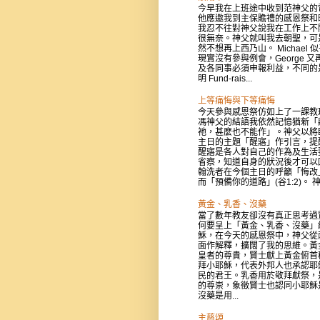
今早我在上班途中收到范神父的
他應邀我到主保贍禮的感恩祭和
我忍不往對神父說我在工作上不
很無奈。神父就叫我去朝聖，可
然不想再上西乃山。 Michael 
現實沒有參與例會，George 又
及各同事必須申報利益，不同的
明 Fund-rais...
上等痛悔與下等痛悔
今天參與感恩祭仿如上了一課教
馮神父的結語我依然記憶猶新「
祂，甚麼也不能作」。神父以將
主日的主題「醒寤」作引言，提
醒寤是各人對自己的作為及生活
省察，知道自身的狀況後才可以
翰洗者在今個主日的呼籲「悔改
而「預備你的道路」(谷1:2)。 神父
黃金、乳香、沒藥
當了數年教友卻沒有真正思考過
何要呈上「黃金、乳香、沒藥」
穌，在今天的感恩祭中，神父從
面作解釋，擴闊了我的思維。黃
皇者的尊貴，賢士獻上黃金俯首
拜小耶穌，代表外邦人也承認耶
民的君王。乳香用於敬拜獻祭，
的尊崇，象徵賢士也認同小耶穌
沒藥是用...
主慈頌