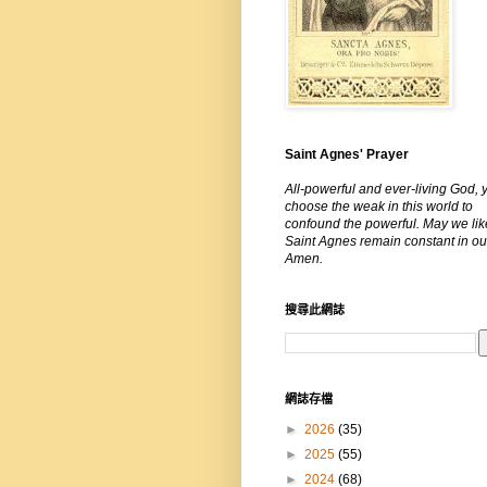
Saint Agnes' Prayer
All-powerful and ever-living God, 
choose the weak in this world to
confound the powerful. May we lik
Saint Agnes remain constant in our
Amen.
搜尋此網誌
網誌存檔
►
2026
(35)
►
2025
(55)
►
2024
(68)