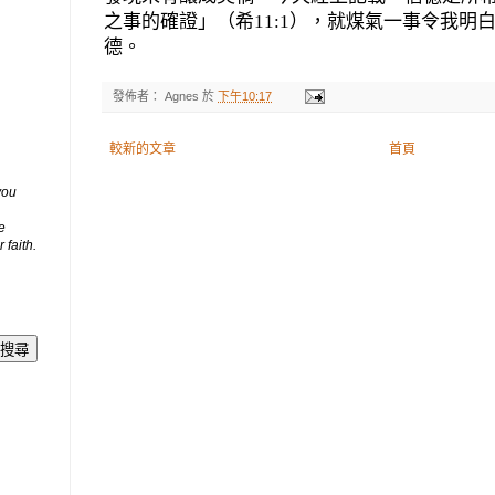
之事的確證」（希
11:1
），就煤氣一事令我明
德。
發佈者：
Agnes
於
下午10:17
較新的文章
首頁
you
e
 faith.