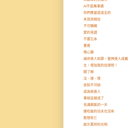
AI不是萬事通
你們應當是成全的
未見而相信
不可驕橫
愛的見證
不要忘本
重逢
壞心腸
誡命使人知罪，聖神使人成義
主，增加我的信德吧！
開了眼
法、理、情
良知不可缺
成為假善人
事就這樣成了
充滿朝氣的一天
連吃飯的功夫也沒有
默想死亡
啟示異邦的光明