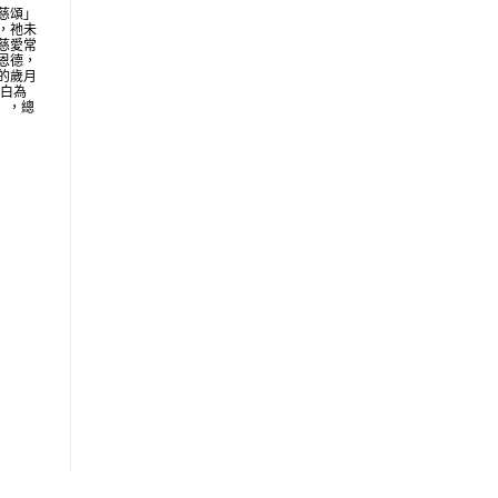
慈頌」
，祂未
慈愛常
恩德，
的歲月
明白為
地」，總