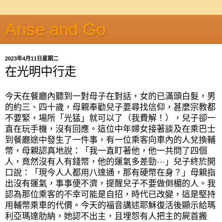
Arise and Go
2023年4月11日星期二
在光明中行走
今天在餐廳內聽到一對母子在對話，女的已滿頭白髮，男
的約三、四十歲，母親奉勸兒子要尋找信仰，甚麼宗教都
不要緊，場所「光猛」就可以了（我費解！），兒子卻一
直在玩手機，沒有回應。這位中年婦女接著談及在乘巴士
到餐廳途中發生了一件事，有一位乘客向車內的人兌換輔
幣，母親認真地說：「我一直盯著他，他一共問了四個
人，竟然沒有人有錢幣，他的運氣多差勁⋯」兒子終於開
口說：「現今人人都用八達通，那有硬幣在身？」母親指
出沒有運氣，事事便不濟，提醒兒子不要做倒楣的人。我
認為那位乘客的不幸可能是自招，時代已改變，這是堅持
用輔幣乘車的代價。今天的福音講述耶穌復活後顯示給瑪
利亞瑪達肋納，她認不出主，且埋怨有人把主的屍首搬