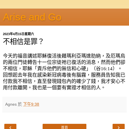
Arise and Go
2023年4月15日星期六
不相信是罪？
今天的福音講述耶穌復活後藉瑪利亞瑪達肋納，及厄瑪烏
的兩位門徒轉告十一位宗徒祂已復活的消息，然而他們卻
不相信，耶穌「責斥他們的無信和心硬」（谷
16:14
）。
回想起去年我在感染新冠病毒後有腦霧，服務員告知我已
付款我不相信，直至發現錢包內的確少了錢，我才安心不
用付款離開。我也是一個要有實證才相信的人。
Agnes
於
下午9:38
‹
›
首頁