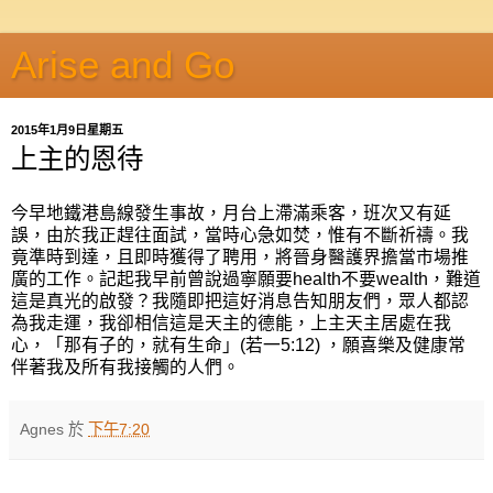
Arise and Go
2015年1月9日星期五
上主的恩待
今早地鐵港島線發生事故，月台上滯滿乘客，班次又有延
誤，由於我正趕往面試，當時心急如焚，惟有不斷祈禱。我
竟準時到達，且即時獲得了聘用，將晉身醫護界擔當市場推
廣的工作。記起我早前曾說過寧願要health不要wealth，難道
這是真光的啟發？我隨即把這好消息告知朋友們，眾人都認
為我走運，我卻相信這是天主的德能，上主天主居處在我
心，「那有子的，就有生命」(若一5:12) ，願喜樂及健康常
伴著我及所有我接觸的人們。
Agnes
於
下午7:20