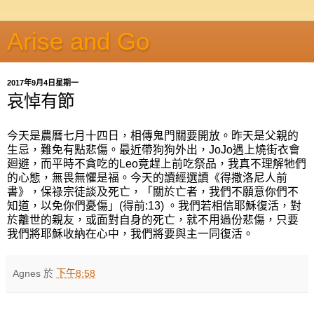
Arise and Go
2017年9月4日星期一
哀悼有節
今天是農曆七月十四日，相傳鬼門關要開放。昨天是父親的
生忌，難免有點悲傷。最近帶狗狗外出，JoJo遇上燒街衣會
廻避，而平時不貪吃的Leo竟趕上前吃祭品，我真不理解牠們
的心態，無畏無懼是福。今天的讀經選讀《得撒洛尼人前
書》，保祿宗徒談及死亡，「關於亡者，我們不願意你們不
知道，以免你們憂傷」(得前:13) 。我們若相信耶穌復活，對
於離世的親友，或面對自身的死亡，就不用過份悲傷，只要
我們將耶穌收納在心中，我們將要與主一同復活。
Agnes
於
下午8:58