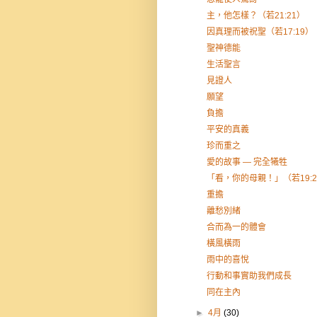
主，他怎樣？（若21:21）
因真理而被祝聖（若17:19）
聖神德能
生活聖言
見證人
願望
負擔
平安的真義
珍而重之
愛的故事 — 完全犧牲
「看，你的母親！」（若19:2
重擔
離愁別緒
合而為一的體會
橫風橫雨
雨中的喜悅
行動和事實助我們成長
同在主內
►
4月
(30)