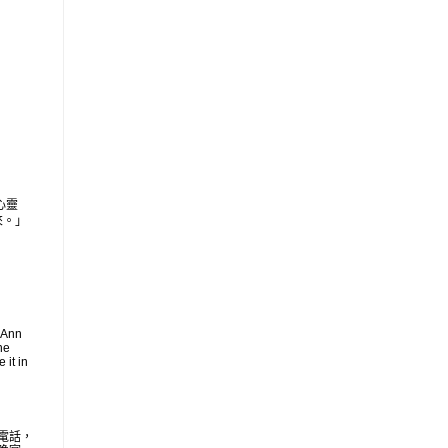
心靈
來。」
 Ann
he
 it in
電話，