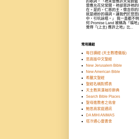
的歌詞，「祂未曾應許天常蔚藍
曾應允花兒常開，祂卻恩許祂的
在。是的，仁慈的主，懷念你的
就是絕妙的禱詞。讓我們於悠悠
中，引吭詠唱。」 我一直都不
何 Promise Land 被稱為「福
覺得「(上主) 應許之地」比...
常用連結
每日讀經 (天主教禮儀版)
思高版中文聖經
New Jerusalem Bible
New American Bible
希臘文聖經
聖經名稱對照表
天主教英漢袖珍辭典
Search Bible Places
聖母進教者之佑會
鮑思高家庭通訊
DA MIHI ANIMAS
塔冷通心靈書舍