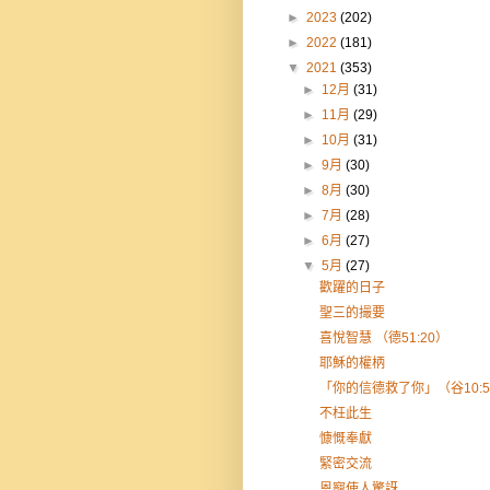
►
2023
(202)
►
2022
(181)
▼
2021
(353)
►
12月
(31)
►
11月
(29)
►
10月
(31)
►
9月
(30)
►
8月
(30)
►
7月
(28)
►
6月
(27)
▼
5月
(27)
歡躍的日子
聖三的撮要
喜悅智慧 （德51:20）
耶穌的權柄
「你的信德救了你」（谷10:5
不枉此生
慷慨奉獻
緊密交流
恩寵使人驚訝