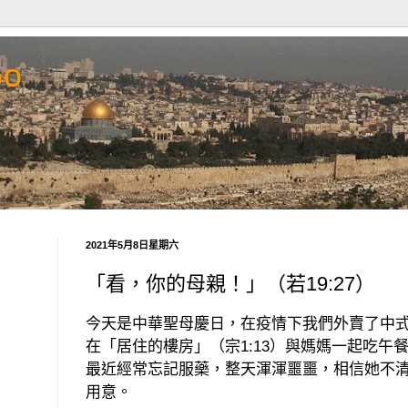
Go
2021年5月8日星期六
「看，你的母親！」（若19:27）
今天是中華聖母慶日，在疫情下我們外賣了中
在「居住的樓房」（宗
1:13
）與媽媽一起吃午
最近經常忘記服藥，整天渾渾噩噩，相信她不
用意。