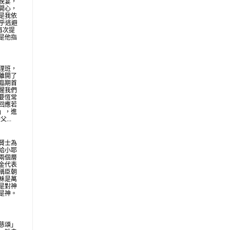
晚宴，
開心，
是我依
似乎逃避
再次提
是他指
理班，
離開了
臨期首
醒我們
要恆常
回應若
」，進
...
賢士為
給小耶
兩個層
金代表
稱臣朝
穌是萬
是對神
是神。
慈頌」