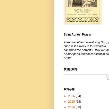
Saint Agnes' Prayer
All-powerful and ever-living God, 
choose the weak in this world to
confound the powerful. May we lik
Saint Agnes remain constant in our
Amen.
搜尋此網誌
網誌存檔
►
2026
(34)
►
2025
(55)
►
2024
(68)