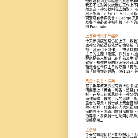
他應邀我到主保贍禮的感恩祭和
我忍不往對神父說我在工作上不
很無奈。神父就叫我去朝聖，可
然不想再上西乃山。 Michael 
現實沒有參與例會，George 又
及各同事必須申報利益，不同的
明 Fund-rais...
上等痛悔與下等痛悔
今天參與感恩祭仿如上了一課教
馮神父的結語我依然記憶猶新「
祂，甚麼也不能作」。神父以將
主日的主題「醒寤」作引言，提
醒寤是各人對自己的作為及生活
省察，知道自身的狀況後才可以
翰洗者在今個主日的呼籲「悔改
而「預備你的道路」(谷1:2)。 神父
黃金、乳香、沒藥
當了數年教友卻沒有真正思考過
何要呈上「黃金、乳香、沒藥」
穌，在今天的感恩祭中，神父從
面作解釋，擴闊了我的思維。黃
皇者的尊貴，賢士獻上黃金俯首
拜小耶穌，代表外邦人也承認耶
民的君王。乳香用於敬拜獻祭，
的尊崇，象徵賢士也認同小耶穌
沒藥是用...
主慈頌
今天的讀經使我不期然想起「主