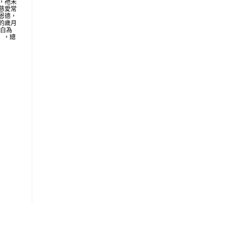
，祂未
慈愛常
恩德，
的歲月
明白為
地」，總