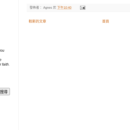
發佈者：
Agnes
於
下午10:40
較新的文章
首頁
you
e
 faith.