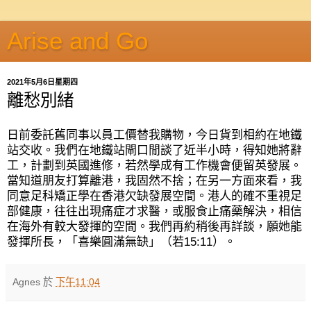
Arise and Go
2021年5月6日星期四
離愁別緒
日前委託舊同事以員工價替我購物，今日貨到相約在地鐵
站交收。我們在地鐵站閘口閒談了近半小時，得知她將辭
工，計劃到英國進修，若然學成有工作機會便留英發展。
當知道朋友打算離港，我固然不捨；在另一方面來看，我
同意足科矯正學在香港欠缺發展空間。港人的確不重視足
部健康，往往出現痛症才求醫，或服食止痛藥解決，相信
在海外有較大發揮的空間。我們再約稍後再詳談，願她能
發揮所長，「喜樂圓滿無缺」（若
15:11
）。
Agnes
於
下午11:04