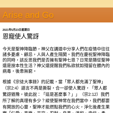
Arise and Go
2021年5月23日星期日
恩寵使人驚訝
今天是聖神降臨節，神父在講道中分享人們在疫情中往往
諸多憂慮、顧忌，人與人產生隔閡。我們在慶祝聖神降臨
的同時，該反思我們是否擁有聖神七恩？日常是隨從聖神
還是按本性生活？神父還提醒我們私欲就如殘留在體內的
病毒，後患無窮。
根據《宗徒大事錄》的記載，當「眾人都充滿了聖神」
（宗
2:4
）語言不再是撕裂，合一卻使人驚訝，「眾人都
驚訝猶豫，彼此說：「這是甚麼事？」」（宗
2:12
）我們
所了解的真理有多少？縱使聖神常在我們當中，我們都要
有開放的心靈，聖神才能燃點我們的心火，淨化後產生果