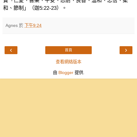
實「仁愛、喜樂、平安、忍耐、良善、溫和、忠信、柔
和、節制」（迦
5:22-23
）。
Agnes
於
下午9:24
‹
›
首頁
查看網絡版本
由
Blogger
提供.