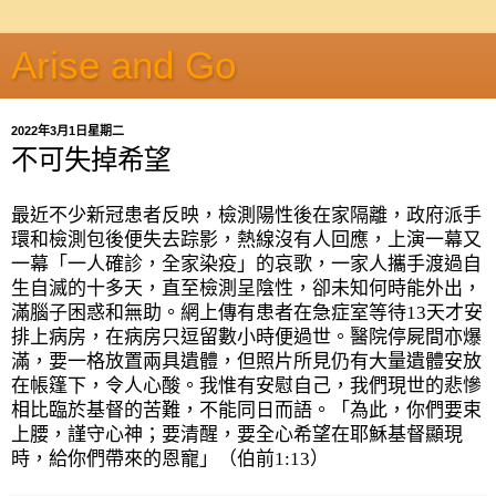
Arise and Go
2022年3月1日星期二
不可失掉希望
最近不少新冠患者反映，檢測陽性後在家隔離，政府派手
環和檢測包後便失去踪影，熱線沒有人回應，上演一幕又
一幕「一人確診，全家染疫」的哀歌，一家人攜手渡過自
生自滅的十多天，直至檢測呈陰性，卻未知何時能外出，
滿腦子困惑和無助。網上傳有患者在急症室等待
13
天才安
排上病房，在病房只逗留數小時便過世。醫院停屍間亦爆
滿，要一格放置兩具遺體，但照片所見仍有大量遺體安放
在帳篷下，令人心酸。我惟有安慰自己，我們現世的悲慘
相比臨於基督的苦難，不能同日而語。「為此，你們要束
上腰，謹守心神；要清醒，要全心希望在耶穌基督顯現
時，給你們帶來的恩寵」（伯前
1:13
）