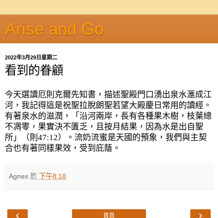
Arise and Go
2022年3月29日星期二
看到的眷顧
今天選讀厄則克爾先知書，描述聖殿門口湧出泉水滙成江
河，我記得這是祝聖拉脫朗聖若望大殿慶日常用的讀經。
有著泉水的滋潤，「沿河兩岸，長有各種果木樹，枝葉總
不凋零，果實決不匱乏，且按月結果，因為水是出自聖
所」（則
47:12
）。流奶流蜜是天國的預象，我們與主契
合也有著同樣果效，受到庇蔭。
Agnes
於
下午8:18
‹
›
首頁