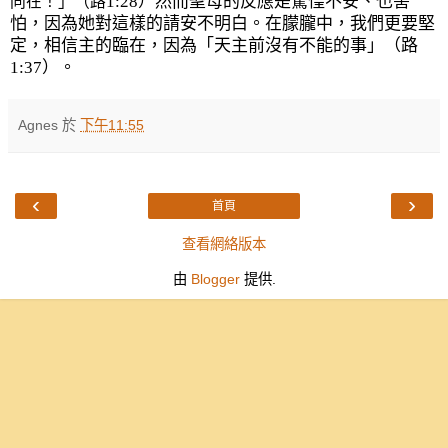
1:28
）然而聖母的反應是驚惶不安、也害
同在！」（路
怕，因為她對這樣的請安不明白。在朦朧中，我們更要堅
定，相信主的臨在，因為「天主前沒有不能的事」（路
1:37
）。
Agnes
於
下午11:55
‹
›
首頁
查看網絡版本
由
Blogger
提供.