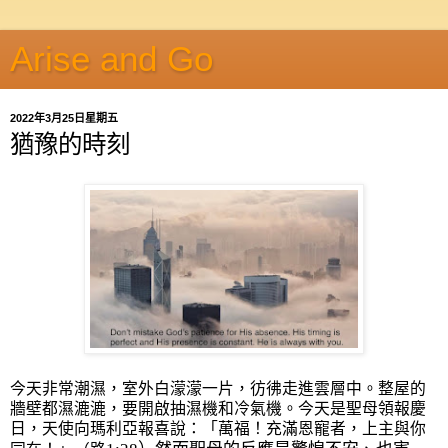
Arise and Go
2022年3月25日星期五
猶豫的時刻
今天非常潮濕，室外白濛濛一片，彷彿走進雲層中。整屋的
牆壁都濕漉漉，要開啟抽濕機和冷氣機。今天是聖母領報慶
日，天使向瑪利亞報喜說：「萬福！充滿恩寵者，上主與你