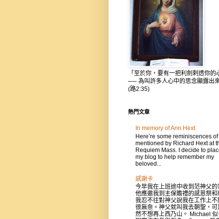
「至於你，要有一把利劍剌透你的
── 為叫許多人心中的思念顯露出
(路2:35)
熱門文章
In memory of Ann Hext
Here’re some reminiscences of
mentioned by Richard Hext at t
Requiem Mass. I decide to place
my blog to help remember my
beloved...
感謝卡
今早我在上班途中收到范神父的
他應邀我到主保贍禮的感恩祭和
我忍不往對神父說我在工作上不
很無奈。神父就叫我去朝聖，可
然不想再上西乃山。 Michael 