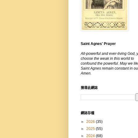
Saint Agnes' Prayer
All-powerful and ever-living God, 
choose the weak in this world to
confound the powerful. May we lik
Saint Agnes remain constant in our
Amen.
搜尋此網誌
網誌存檔
►
2026
(35)
►
2025
(55)
►
2024
(68)