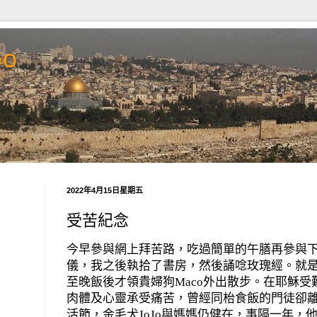
Go
2022年4月15日星期五
受苦紀念
今早參與網上拜苦路，吃過簡單的午膳再參與
儀，我之後執拾了書房，然後誦唸玫瑰經。就
至晚飯後才領貴婦狗
Maco
外出散步。在耶穌受
肉體及心靈承受痛苦，曾經同枱食飯的門徒卻
活節，金毛犬
JoJo
與媽媽仍健在，事隔一年，