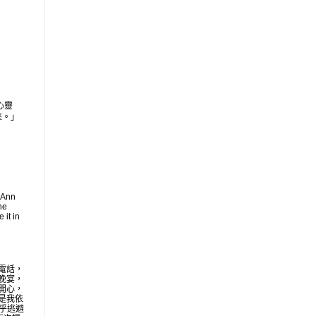
心靈
來。」
 Ann
he
 it in
電話，
晚宴，
開心，
是我依
似乎逃避