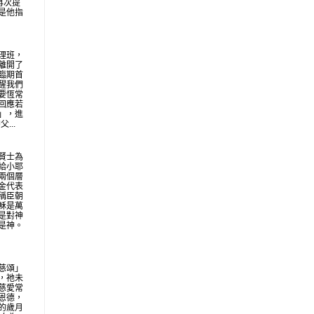
再次提
是他指
理班，
離開了
臨期首
醒我們
要恆常
回應若
」，進
...
賢士為
給小耶
兩個層
金代表
稱臣朝
穌是萬
是對神
是神。
慈頌」
，祂未
慈愛常
恩德，
的歲月