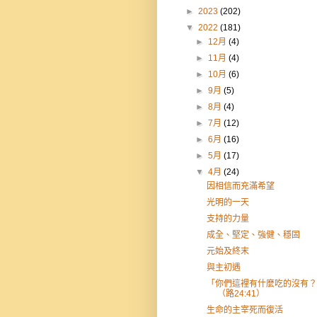
►
2023
(202)
▼
2022
(181)
►
12月
(4)
►
11月
(4)
►
10月
(6)
►
9月
(5)
►
8月
(4)
►
7月
(12)
►
6月
(16)
►
5月
(17)
▼
4月
(24)
因相信而充滿希望
光明的一天
支持的力量
成全、堅定、強健、穩固
元始及終末
與主初遇
「你們這裡有什麼吃的沒有？
（路24:41）
生命的主宰死而復活