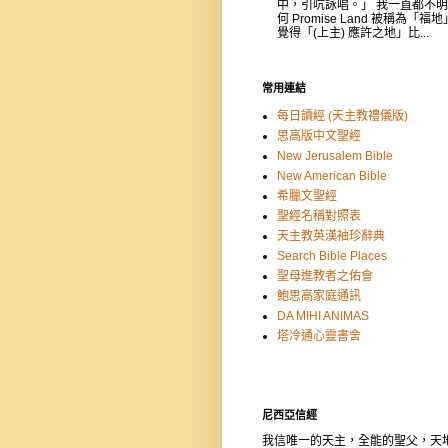
中，引吭詠唱。」 我一直都不
何 Promise Land 被稱為「福
覺得「(上主) 應許之地」比...
常用連結
每日讀經 (天主教禮儀版)
思高版中文聖經
New Jerusalem Bible
New American Bible
希臘文聖經
聖經名稱對照表
天主教英漢袖珍辭典
Search Bible Places
聖母進教者之佑會
鮑思高家庭通訊
DA MIHI ANIMAS
塔冷通心靈書舍
尼西亞信經
我信唯一的天主，全能的聖父，天