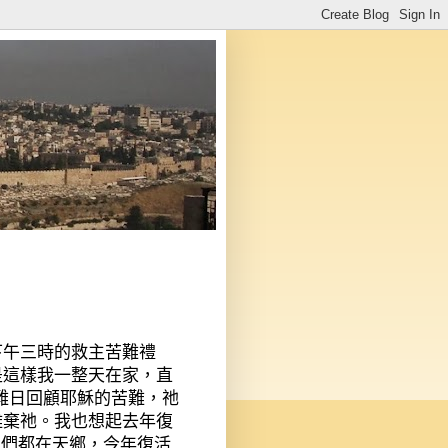
下午三時的救主苦難禮
是這樣我一整天在家，直
難日回顧耶穌的苦難，祂
離棄祂。我也想起去年復
他們都在天鄉，今年復活