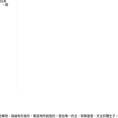
明白為
地」，總
地萬物，無論有形無形，都是祂所創造的。我信唯一的主、耶穌基督、天主的獨生子