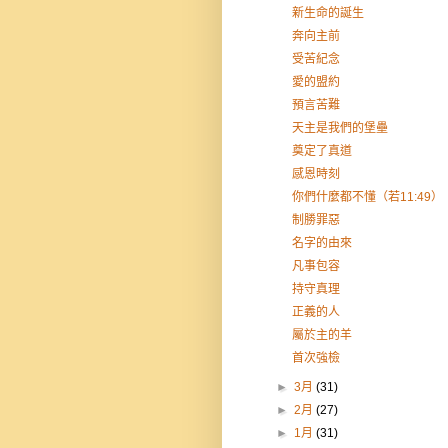
新生命的誕生
奔向主前
受苦紀念
愛的盟約
預言苦難
天主是我們的堡壘
奠定了真道
感恩時刻
你們什麼都不懂（若11:49）
制勝罪惡
名字的由來
凡事包容
持守真理
正義的人
屬於主的羊
首次強檢
►
3月
(31)
►
2月
(27)
►
1月
(31)