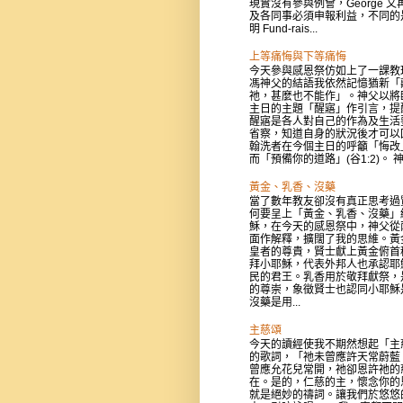
現實沒有參與例會，George 又
及各同事必須申報利益，不同的
明 Fund-rais...
上等痛悔與下等痛悔
今天參與感恩祭仿如上了一課教
馮神父的結語我依然記憶猶新「
祂，甚麼也不能作」。神父以將
主日的主題「醒寤」作引言，提
醒寤是各人對自己的作為及生活
省察，知道自身的狀況後才可以
翰洗者在今個主日的呼籲「悔改
而「預備你的道路」(谷1:2)。 神父
黃金、乳香、沒藥
當了數年教友卻沒有真正思考過
何要呈上「黃金、乳香、沒藥」
穌，在今天的感恩祭中，神父從
面作解釋，擴闊了我的思維。黃
皇者的尊貴，賢士獻上黃金俯首
拜小耶穌，代表外邦人也承認耶
民的君王。乳香用於敬拜獻祭，
的尊崇，象徵賢士也認同小耶穌
沒藥是用...
主慈頌
今天的讀經使我不期然想起「主
的歌詞，「祂未曾應許天常蔚藍
曾應允花兒常開，祂卻恩許祂的
在。是的，仁慈的主，懷念你的
就是絕妙的禱詞。讓我們於悠悠