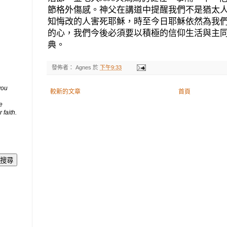
節格外傷感。神父在講道中提醒我們不是猶太
知悔改的人害死耶穌，時至今日耶穌依然為我
的心，我們今後必須要以積極的信仰生活與主
典。
發佈者：
Agnes
於
下午9:33
you
較新的文章
首頁
e
 faith.