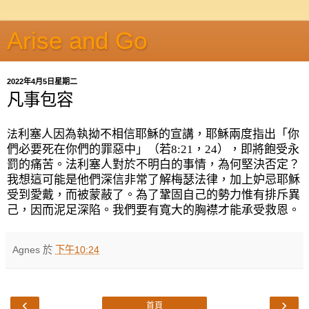
Arise and Go
2022年4月5日星期二
凡事包容
利塞人因為執拗不相信耶穌的宣講，耶穌兩度指出「你
法
們必要死在你們的罪惡中」（若
8:21
，
24
），即將飽受永
罰的痛苦。法利塞人對於不明白的事情，為何堅決否定？
我想這可能是他們深信非常了解梅瑟法律，加上妒忌耶穌
受到愛戴，而被蒙蔽了。為了鞏固自己的勢力惟有排斥異
己，因而泥足深陷。我們要有寬大的胸襟才能承受救恩。
Agnes
於
下午10:24
‹
›
首頁