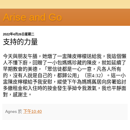
Arise and Go
2022年4月26日星期二
支持的力量
今天與朋友午膳，她燉了一盅陳皮檸檬送給我，我這個懶
人不懂下廚，回贈了一小包媽媽珍藏的陳皮，就如延續了
早期教會的美德，「眾信徒都是一心一意，凡各人所有
的，沒有人說是自己的，都歸公用」（宗
4:32
）。這一小
盅陳皮檸檬給予我安慰，縱使下午為媽媽舊居向房署追討
多繳租金和入住時的按金發生爭拗令我激氣，我也平靜面
對，感謝主。
Agnes
於
下午10:40