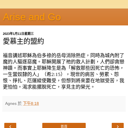
Arise and Go
2023年1月11日星期三
愛慕主的盟約
福音講述耶穌為伯多祿的岳母消除熱症，同時為城內附了
魔的人驅逐惡魔。耶穌開展了祂的救人計劃，人們卻貪戀
神蹟。而事實上耶穌降生是為「解救那些因死亡的恐怖，
一生當奴隸的人」（希
2:15
），現世的病苦、勞累、怨
恨、掙扎、厄運縱使難受，但想到將來要在地獄受苦，我
更怕怕。渴求能擺脫死亡，享見主的榮光。
Agnes
於
下午8:18
‹
›
首頁