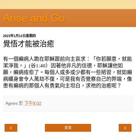
Arise and Go
2023年1月12日星期四
覺悟才能被治癒
有一個癩病人跪在耶穌跟前向主哀求：「你若願意，就能
潔淨我。」
(
谷
1:40
）因著他非凡的信德，耶穌讓他如
願，癩病痊愈了。每個人或多或少都有一些陋習，就如癩
病纏身會令人萬劫不復，可是我有否覺察自己的弊端，像
患有癩病的那個人有勇氣向主坦白，求祂的治癒呢？
Agnes
於
下午9:02
‹
›
首頁