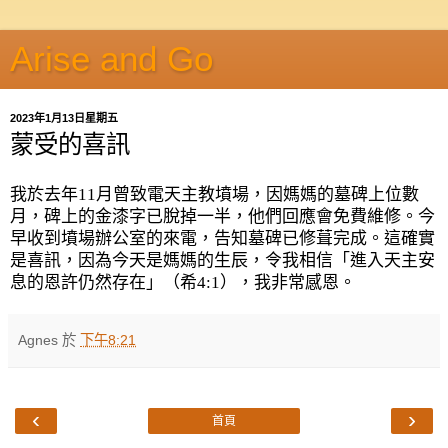
Arise and Go
2023年1月13日星期五
蒙受的喜訊
我於去年
11
月曾致電天主教墳場，因媽媽的墓碑上位數
月，碑上的金漆字已脫掉一半，他們回應會免費維修。今
早收到墳場辦公室的來電，告知墓碑已修葺完成。這確實
是喜訊，因為今天是媽媽的生辰，令我相信「進入天主安
息的恩許仍然存在」（希
4:1
），我非常感恩。
Agnes
於
下午8:21
‹
›
首頁