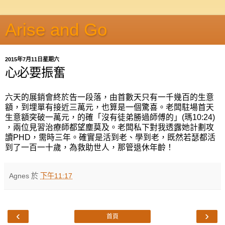
Arise and Go
2015年7月11日星期六
心必要振奮
六天的展銷會終於告一段落，由首數天只有一千幾百的生意
額，到埋單有接近三萬元，也算是一個驚喜。老闆駐場首天
生意額突破一萬元，的確「沒有徒弟勝過師傅的」(瑪10:24)
，兩位見習治療師都望塵莫及。老闆私下對我透露她計劃攻
讀PHD，需時三年。確實是活到老、學到老，既然若瑟都活
到了一百一十歲，為救助世人，那管退休年齡！
Agnes
於
下午11:17
‹
›
首頁