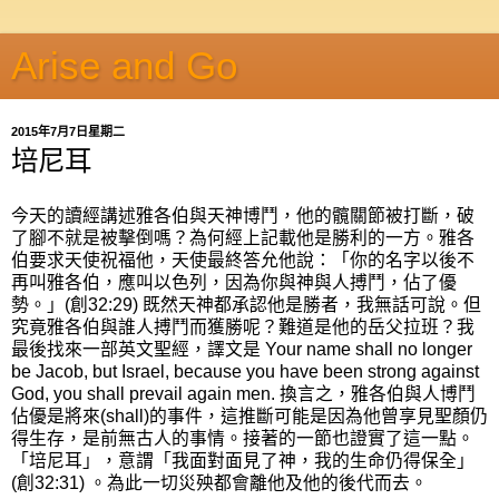
Arise and Go
2015年7月7日星期二
培尼耳
今天的讀經講述雅各伯與天神博鬥，他的髖關節被打斷，破
了腳不就是被擊倒嗎？為何經上記載他是勝利的一方。雅各
伯要求天使祝福他，天使最終答允他說：「你的名字以後不
再叫雅各伯，應叫以色列，因為你與神與人搏鬥，佔了優
勢。」(創32:29) 既然天神都承認他是勝者，我無話可說。但
究竟雅各伯與誰人搏鬥而獲勝呢？難道是他的岳父拉班？我
最後找來一部英文聖經，譯文是 Your name shall no longer
be Jacob, but Israel, because you have been strong against
God, you shall prevail again men. 換言之，雅各伯與人博鬥
佔優是將來(shall)的事件，這推斷可能是因為他曾享見聖顏仍
得生存，是前無古人的事情。接著的一節也證實了這一點。
「培尼耳」，意謂「我面對面見了神，我的生命仍得保全」
(創32:31) 。為此一切災殃都會離他及他的後代而去。