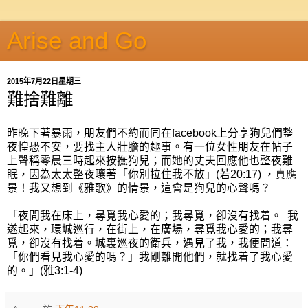
Arise and Go
2015年7月22日星期三
難捨難離
昨晚下著暴雨，朋友們不約而同在facebook上分享狗兒們整
夜惶恐不安，要找主人壯膽的趣事。有一位女性朋友在帖子
上聲稱零晨三時起來按撫狗兒；而她的丈夫回應他也整夜難
眠，因為太太整夜嚷著「你別拉住我不放」(若20:17) ，真應
景！我又想到《雅歌》的情景，這會是狗兒的心聲嗎？
「夜間我在床上，尋覓我心愛的；我尋覓，卻沒有找着。 我
遂起來，環城巡行，在街上，在廣場，尋覓我心愛的；我尋
覓，卻沒有找着。城裏巡夜的衛兵，遇見了我，我便問道：
「你們看見我心愛的嗎？」我剛離開他們，就找着了我心愛
的。」(雅3:1-4)