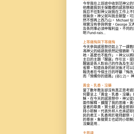
今早我在上班途中收到范神父的
他應邀我到主保贍禮的感恩祭和
我忍不往對神父說我在工作上不
很無奈。神父就叫我去朝聖，可
然不想再上西乃山。 Michael 
現實沒有參與例會，George 又
及各同事必須申報利益，不同的
明 Fund-rais...
上等痛悔與下等痛悔
今天參與感恩祭仿如上了一課教
馮神父的結語我依然記憶猶新「
祂，甚麼也不能作」。神父以將
主日的主題「醒寤」作引言，提
醒寤是各人對自己的作為及生活
省察，知道自身的狀況後才可以
翰洗者在今個主日的呼籲「悔改
而「預備你的道路」(谷1:2)。 神父
黃金、乳香、沒藥
當了數年教友卻沒有真正思考過
何要呈上「黃金、乳香、沒藥」
穌，在今天的感恩祭中，神父從
面作解釋，擴闊了我的思維。黃
皇者的尊貴，賢士獻上黃金俯首
拜小耶穌，代表外邦人也承認耶
民的君王。乳香用於敬拜獻祭，
的尊崇，象徵賢士也認同小耶穌
沒藥是用...
主慈頌