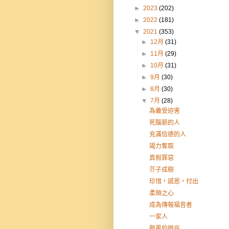
►
2023
(202)
►
2022
(181)
▼
2021
(353)
►
12月
(31)
►
11月
(29)
►
10月
(31)
►
9月
(30)
►
8月
(30)
▼
7月
(28)
為義受迫害
死腦筋的人
充滿信德的人
竭力奪取
真假罪惡
芥子成樹
珍惜，感恩，付出
柔順之心
成為傳報福音者
一家人
颱風的徵兆