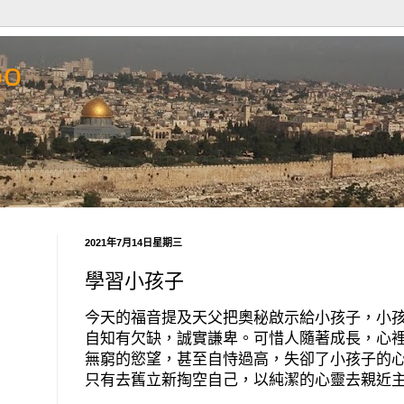
Go
2021年7月14日星期三
學習小孩子
今天的福音提及天父把奧秘啟示給小孩子，小
自知有欠缺，誠實謙卑。可惜人隨著成長，心
無窮的慾望，甚至自恃過高，失卻了小孩子的
只有去舊立新掏空自己，以純潔的心靈去親近