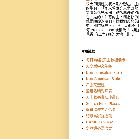
今天的讀經使我不期然想起「主
的歌詞，「祂未曾應許天常蔚藍
曾應允花兒常開，祂卻恩許祂的
在。是的，仁慈的主，懷念你的
就是絕妙的禱詞。讓我們於悠悠
中，引吭詠唱。」 我一直都不
何 Promise Land 被稱為「福
覺得「(上主) 應許之地」比...
常用連結
每日讀經 (天主教禮儀版)
思高版中文聖經
New Jerusalem Bible
New American Bible
希臘文聖經
聖經名稱對照表
天主教英漢袖珍辭典
Search Bible Places
聖母進教者之佑會
鮑思高家庭通訊
DA MIHI ANIMAS
塔冷通心靈書舍