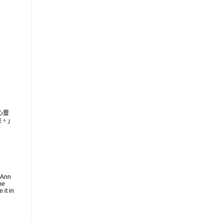
心靈
來。」
 Ann
he
 it in