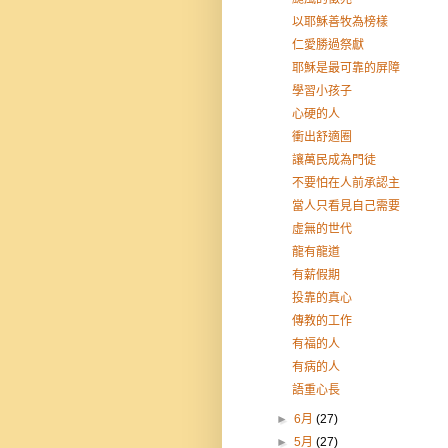
以耶穌善牧為榜樣
仁愛勝過祭獻
耶穌是最可靠的屏障
學習小孩子
心硬的人
衝出舒適圈
讓萬民成為門徒
不要怕在人前承認主
當人只看見自己需要
虛無的世代
龍有龍道
有薪假期
投靠的真心
傳教的工作
有福的人
有病的人
語重心長
►
6月
(27)
►
5月
(27)