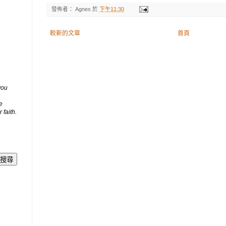
發佈者：
Agnes
於
下午11:30
較新的文章
首頁
you
e
 faith.