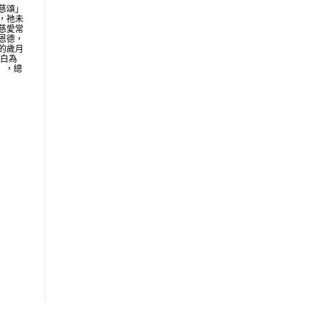
慈頌」
，祂未
慈愛常
恩德，
的歲月
明白為
地」，總