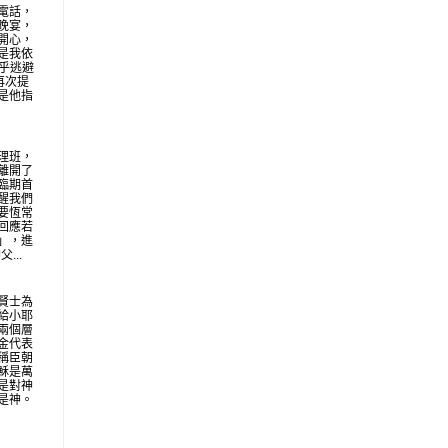
電話，
晚宴，
開心，
是我依
似乎逃避
再次提
是他指
理班，
離開了
臨期首
醒我們
要恆常
回應若
」，進
...
賢士為
給小耶
兩個層
金代表
稱臣朝
穌是萬
是對神
是神。