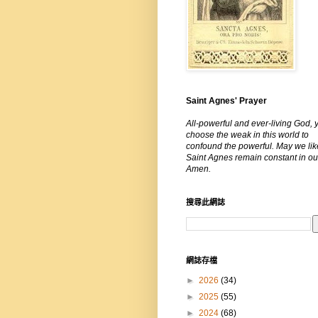
Saint Agnes' Prayer
All-powerful and ever-living God, 
choose the weak in this world to
confound the powerful. May we lik
Saint Agnes remain constant in our
Amen.
搜尋此網誌
網誌存檔
►
2026
(34)
►
2025
(55)
►
2024
(68)