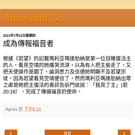
Arise and Go
2021年7月22日星期四
成為傳報福音者
根據《若望》的記載瑪利亞瑪達肋納是第一位目睹復活主
的人，看見空墳的她痛哭流淚，以為有人把主偷走了，又
把天使誤作是園丁。論洞悉力及信德她明顯不及若望宗
徒，因為若望看見空墳便信了，然而瑪利亞瑪達肋納出眾
之處是她把主復活的喜訊告訴門徒說：「我見了主」
(
若
20:18
），完成了傳揚福音的使命。
Agnes
於
下午6:10
‹
›
首頁