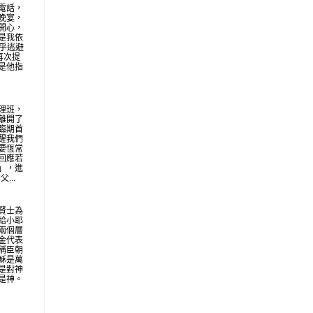
電話，
晚宴，
開心，
是我依
似乎逃避
再次提
是他指
理班，
離開了
臨期首
醒我們
要恆常
回應若
」，進
...
賢士為
給小耶
兩個層
金代表
稱臣朝
穌是萬
是對神
是神。