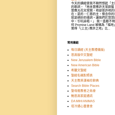
今天的讀經使我不期然想起「主
的歌詞，「祂未曾應許天常蔚藍
曾應允花兒常開，祂卻恩許祂的
在。是的，仁慈的主，懷念你的
就是絕妙的禱詞。讓我們於悠悠
中，引吭詠唱。」 我一直都不
何 Promise Land 被稱為「福
覺得「(上主) 應許之地」比...
常用連結
每日讀經 (天主教禮儀版)
思高版中文聖經
New Jerusalem Bible
New American Bible
希臘文聖經
聖經名稱對照表
天主教英漢袖珍辭典
Search Bible Places
聖母進教者之佑會
鮑思高家庭通訊
DA MIHI ANIMAS
塔冷通心靈書舍