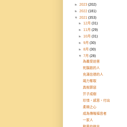
►
2023
(202)
►
2022
(181)
▼
2021
(353)
►
12月
(31)
►
11月
(29)
►
10月
(31)
►
9月
(30)
►
8月
(30)
▼
7月
(28)
為義受迫害
死腦筋的人
充滿信德的人
竭力奪取
真假罪惡
芥子成樹
珍惜，感恩，付出
柔順之心
成為傳報福音者
一家人
颱風的徵兆