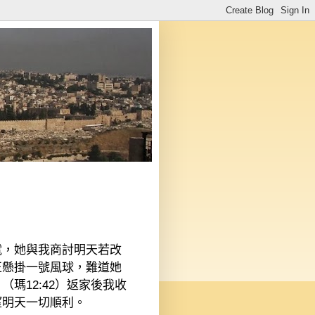
電，她與我商討明天若改
正懸掛一號風球，難道她
」（瑪
12:42
）返家後我收
望明天一切順利。