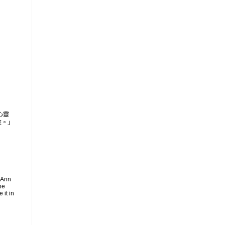
心靈
來。」
 Ann
he
 it in