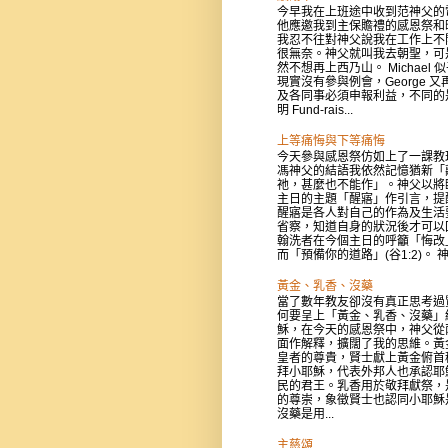
今早我在上班途中收到范神父的
他應邀我到主保贍禮的感恩祭和
我忍不往對神父說我在工作上不
很無奈。神父就叫我去朝聖，可
然不想再上西乃山。 Michael 
現實沒有參與例會，George 又
及各同事必須申報利益，不同的
明 Fund-rais...
上等痛悔與下等痛悔
今天參與感恩祭仿如上了一課教
馮神父的結語我依然記憶猶新「
祂，甚麼也不能作」。神父以將
主日的主題「醒寤」作引言，提
醒寤是各人對自己的作為及生活
省察，知道自身的狀況後才可以
翰洗者在今個主日的呼籲「悔改
而「預備你的道路」(谷1:2)。 神父
黃金、乳香、沒藥
當了數年教友卻沒有真正思考過
何要呈上「黃金、乳香、沒藥」
穌，在今天的感恩祭中，神父從
面作解釋，擴闊了我的思維。黃
皇者的尊貴，賢士獻上黃金俯首
拜小耶穌，代表外邦人也承認耶
民的君王。乳香用於敬拜獻祭，
的尊崇，象徵賢士也認同小耶穌
沒藥是用...
主慈頌