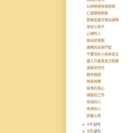
以耶穌善牧為榜樣
仁愛勝過祭獻
耶穌是最可靠的屏障
學習小孩子
心硬的人
衝出舒適圈
讓萬民成為門徒
不要怕在人前承認主
當人只看見自己需要
虛無的世代
龍有龍道
有薪假期
投靠的真心
傳教的工作
有福的人
有病的人
語重心長
►
6月
(27)
►
5月
(27)