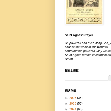
Saint Agnes' Prayer
All-powerful and ever-living God, 
choose the weak in this world to
confound the powerful. May we lik
Saint Agnes remain constant in our
Amen.
搜尋此網誌
網誌存檔
►
2026
(35)
►
2025
(55)
►
2024
(68)