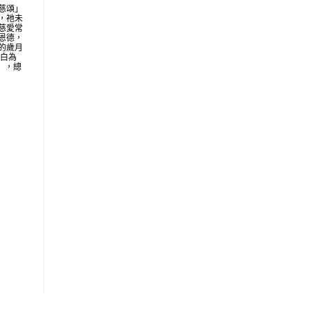
慈頌」
，祂未
慈愛常
恩德，
的歲月
明白為
地」，總