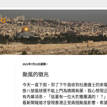
Go
2021年7月19日星期一
颱風的徵兆
今天一直下雨，到了下午我收到社康護士的來
掛八號風球便不能上門為媽媽執藥，我心想現
有內幕消息，「這裏有一位大於撒羅滿的！？
看新聞報道才發現香港正受兩個颱風影響，希