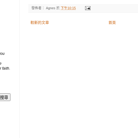
發佈者：
Agnes
於
下午10:15
較新的文章
首頁
you
e
 faith.