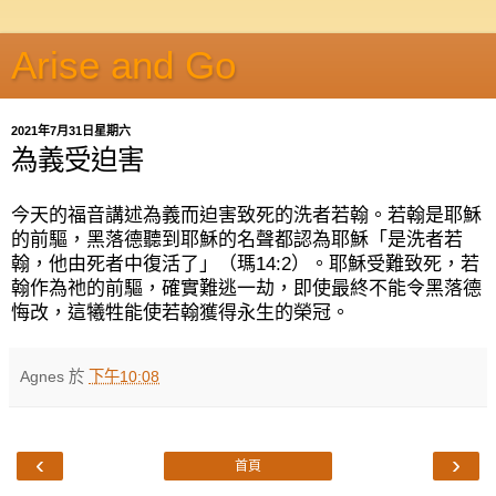
Arise and Go
2021年7月31日星期六
為義受迫害
今天的福音講述為義而迫害致死的洗者若翰。若翰是耶穌
的前驅，黑落德聽到耶穌的名聲都認為耶穌「是洗者若
翰，他由死者中復活了」（瑪
14:2
）。耶穌受難致死，若
翰作為祂的前驅，確實難逃一劫，即使最終不能令黑落德
悔改，這犧牲能使若翰獲得永生的榮冠。
Agnes
於
下午10:08
‹
›
首頁