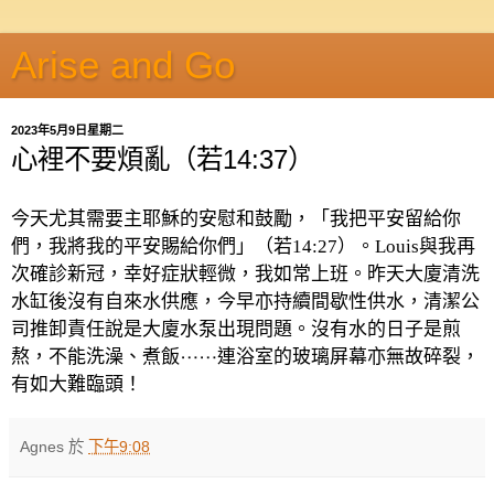
Arise and Go
2023年5月9日星期二
心裡不要煩亂（若14:37）
今天尤其需要主耶穌的安慰和鼓勵，「我把平安留給你
們，我將我的平安賜給你們」（若
14:27
）。
Louis
與我再
次確診新冠，幸好症狀輕微，我如常上班。昨天大廈清洗
水缸後沒有自來水供應，今早亦持續間歇性供水，清潔公
司推卸責任說是大廈水泵出現問題。沒有水的日子是煎
熬，不能洗澡、煮飯⋯⋯連浴室的玻璃屏幕亦無故碎裂，
有如大難臨頭！
Agnes
於
下午9:08