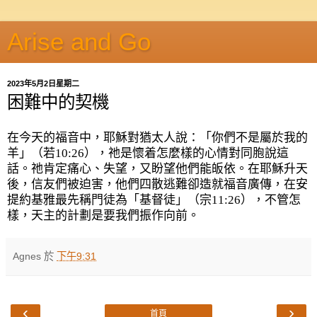
Arise and Go
2023年5月2日星期二
困難中的契機
在今天的福音中，耶穌對猶太人說：「你們不是屬於我的
羊」（若
10:26
），祂是懷着怎麼樣的心情對同胞說這
話。祂肯定痛心、失望，又盼望他們能皈依。在耶穌升天
後，信友們被迫害，他們四散逃難卻造就福音廣傳，在安
提約基雅最先稱門徒為「基督徒」（宗
11:26
），不管怎
樣，天主的計劃是要我們振作向前。
Agnes
於
下午9:31
‹
›
首頁