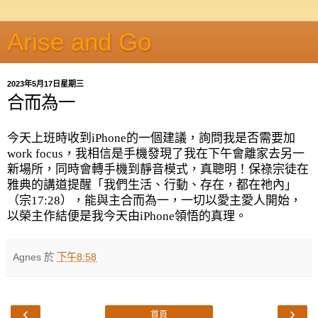
Arise and Go
2023年5月17日星期三
合而為一
今天上班時收到
iPhone
的一個建議，詢問我是否需要加
work focus
，我相信是手機發現了我在下午會離家去另一
新場所，同時會轉手機到靜音模式，真聰明！保祿宗徒在
雅典的講道提醒「我們生活、行動、存在，都在祂內」
（宗
17:28
），能與主合而為一，一切以愛主愛人開始，
以榮主作結便是我今天由
iPhone
領悟的真理。
Agnes
於
下午8:58
‹
›
首頁