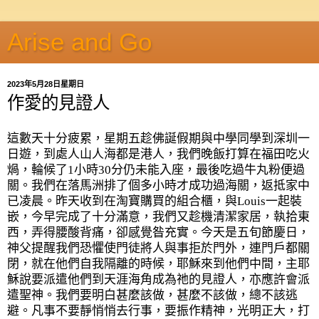
Arise and Go
2023年5月28日星期日
作愛的見證人
這數天十分疲累，星期五趁佛誕假期與中學同學到深圳一
日遊，到處人山人海都是港人，我們晚飯打算在福田吃火
煱，輪候了
1
小時
30
分仍未能入座，最後吃過牛丸粉便過
關。我們在落馬洲排了個多小時才成功過海關，返抵家中
已凌晨。昨天收到在淘寶購買的組合櫃，與
Louis
一起裝
嵌，今早完成了十分滿意，我們又趁機清潔家居，執拾東
西，弄得腰酸背痛，卻感覺昝充實。今天是五旬節慶日，
神父提醒我們恐懼使門徒將人與事拒於門外，連門戶都關
閉，就在他們自我隔離的時候，耶穌來到他們中間，主耶
穌說要派遣他們到天涯海角成為祂的見證人，亦應許會派
遣聖神。我們要明白甚麼該做，甚麼不該做，總不該逃
避。凡事不要靜悄悄去行事，要振作精神，光明正大，打