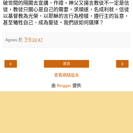
破世間的隔閡去宣講、作證。神父又揚言教徒不一定是信
徒，教徒只關心是自己的需要，求順遂，名成利就。信徒
以基督教為光榮，以耶穌的言行為榜樣，遵行主的旨意，
甚至犧牲自己、成為聖徒。我們該如何選擇？
Agnes
於
下午10:47
‹
›
首頁
查看網絡版本
由
Blogger
提供.