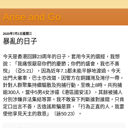
Arise and Go
2020年7月1日星期三
暴亂的日子
今天是香港回歸
23
周年的日子，套用今天的選經，我想
說：「我痛恨厭惡你們的慶節；你們的盛會，我也不喜
悅」（亞
5:21
），因為近年
7.1
都未能平靜地渡過。今天
出門大塞車，巴士亦改道，因警方在銅鑼灣及灣仔一帶，
針對人群聚集持續驅散及拘捕行動，至晚上
8
時，共拘捕
逾
300
人，當中
5
男
4
女涉違《港區國安法》，其餘被捕人
分別涉嫌非法集結等罪。我不敢妄下判斷誰對誰錯，只肯
定口出言不善，舌造謠欺騙是罪，「行為正直的人，我要
使他享見天主的救恩」（詠
50:23
）。