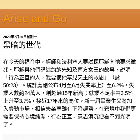
Arise and Go
2020年7月20日星期一
黑暗的世代
在今天的福音中，經師和法利塞人要試探耶穌向祂要求徵
兆。耶穌與他們講述約納先知及南方女王的故事，說明
「行為正直的人，我要使他享見天主的救恩」（詠
50:23
）。統計處剛公布
4
月至
6
月失業率上升至
6.2%
，失
業人數約
24
萬人，創超過
15
年新高；就業不足率由
3.5%
上升至
3.7%
，接近
17
年來的高位。新一屆畢業生又將加
入勞動市場，相信失業率難有下降趨勢，在窘境中我們更
需要保持心境純潔，行為正直，意志消沉便看不到光明
了。