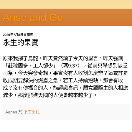
Arise and Go
2020年7月8日星期三
永生的果實
原來我擺了烏龍，昨天竟然讀了今天的聖言。昨天強調
「莊稼固多，工人卻少」（瑪
9:37
），從前只聯想到缺乏
司祭，今天突發奇想，果實沒有人收割怎麼辦？這或許是
收成期要解決的燃眉之急
，若工人持續短缺，那會有收
成？沒有傳福音的人，能認識喜訊，願意跟隨主的人相應
減少，那麼能進天國的人便會越來越少了。
Agnes
於
下午9:11