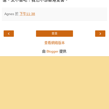
億。太不智吧！我也不想香港受害。
Agnes
於
下午11:38
‹
›
首頁
查看網絡版本
由
Blogger
提供.