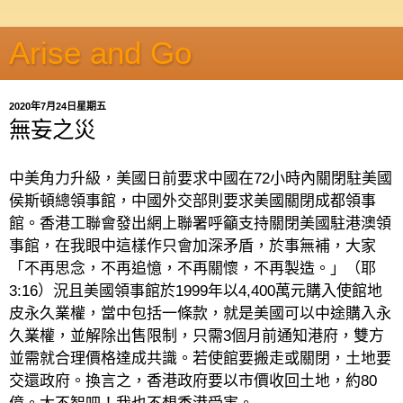
Arise and Go
2020年7月24日星期五
無妄之災
中美角力升級，美國日前要求中國在
72
小時內關閉駐美國
侯斯頓總領事館，中國外交部則要求美國關閉成都領事
館。香港工聯會發出網上聯署呼籲支持關閉美國駐港澳領
事館，在我眼中這樣作只會加深矛盾，於事無補，大家
「不再思念，不再追憶，不再關懷，不再製造。」（耶
3:16
）況且美國領事館於
1999
年以
4,400
萬元購入使館地
皮永久業權，當中包括一條款，就是美國可以中途購入永
久業權，並解除出售限制，只需
3
個月前通知港府，雙方
並需就合理價格達成共識。若使館要搬走或關閉，土地要
交還政府。換言之，香港政府要以市價收回土地，約
80