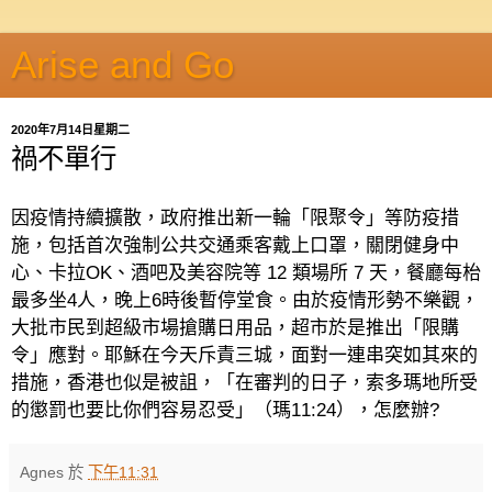
Arise and Go
2020年7月14日星期二
禍不單行
因疫情持續擴散，政府推出新一輪「限聚令」等防疫措
施，包括首次強制公共交通乘客戴上口罩，關閉健身中
心、卡拉
OK
、酒吧及美容院等
12
類場所
7
天，餐廳每枱
最多坐
4
人，晚上
6
時後暫停堂食。由於疫情形勢不樂觀，
大批市民到超級市場搶購日用品
，超市於是推出「限購
令」應對。耶穌在今天斥責三城，
面對一連串突如其來的
措施，香港也似是被詛，「在審判的日子，索多瑪地所受
的懲罰也要比你們容易忍受」（瑪
11:24
），怎麼辦
?
Agnes
於
下午11:31