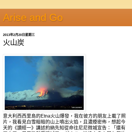
Arise and Go
2013年2月20日星期三
火山炭
意大利西西里島的Etna火山爆發，我在彼方的朋友上載了照
片，我看見白雪皚皚的山上噴出火焰，且濃煙密佈，想起今
天的《讀經一》講述約納先知從命往尼尼微城宣告：「還有