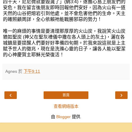
四十天，尼尼微就要毀滅了」(納3:4)，遂擔心島上朋友們的
安危。我在留言後朋友即時回報他們安好，因為火山有一道
天然的山谷把熔岩引到他處，並不會危害他們的生命。天主
的確照顧周詳，全心依賴祂能戰勝邪惡的勢力！
唯一的麻煩的事情是要清理那厚厚的火山炭，我說笑火山炭
猶如聖炭 (神父在聖灰禮儀中撒在各人頭上的灰土)，灑在各
城鎮是要提醒人們要好好準備四旬期。於我來說這就是上主
賦予世人的徵兆，現在是洗滌心靈的日子，讓各人能以聖潔
的心神慶賀主耶穌光榮復活！
Agnes
於
下午9:11
‹
›
首頁
查看網絡版本
由
Blogger
提供.