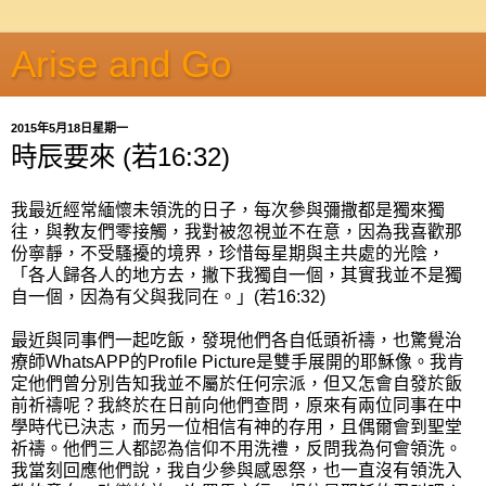
Arise and Go
2015年5月18日星期一
時辰要來 (若16:32)
我最近經常緬懷未領洗的日子，每次參與彌撒都是獨來獨
往，與教友們零接觸，我對被忽視並不在意，因為我喜歡那
份寧靜，不受騷擾的境界，珍惜每星期與主共處的光陰，
「各人歸各人的地方去，撇下我獨自一個，其實我並不是獨
自一個，因為有父與我同在。」(若16:32)
最近與同事們一起吃飯，發現他們各自低頭祈禱，也驚覺治
療師WhatsAPP的Profile Picture是雙手展開的耶穌像。我肯
定他們曾分別告知我並不屬於任何宗派，但又怎會自發於飯
前祈禱呢？我終於在日前向他們查問，原來有兩位同事在中
學時代已決志，而另一位相信有神的存用，且偶爾會到聖堂
祈禱。他們三人都認為信仰不用洗禮，反問我為何會領洗。
我當刻回應他們說，我自少參與感恩祭，也一直沒有領洗入