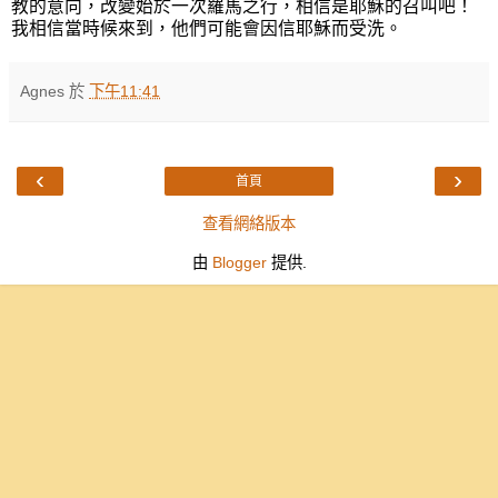
教的意向，改變始於一次羅馬之行，相信是耶穌的召叫吧！
我相信當時候來到，他們可能會因信耶穌而受洗。
Agnes
於
下午11:41
‹
›
首頁
查看網絡版本
由
Blogger
提供.