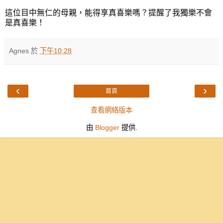
這位目中無仁的母親，能得享真喜樂嗎？提醒了我獨樂不會
是真喜樂！
Agnes
於
下午10:28
‹
›
首頁
查看網絡版本
由
Blogger
提供.