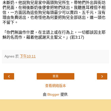
未斷奶。他說狗兒是家中兩頭狗兒所生，帶牠們外出與街坊
們見面，在稍後斷奶後便會把牠們送出。我聽進耳裡但不相
信，一方面因為這些狗兒每頭最少可以賣四、五千元，沒有
理由免費送出，也奇怪他為何要把狗兒全部送出，連一頭也
不留下。
「你們無論作什麼，在言語上或在行為上，一切都該因主耶
穌的名而作，藉着他感謝天主聖父。」(若3:17)
Agnes
於
下午10:11
‹
›
首頁
查看網絡版本
由
Blogger
提供.