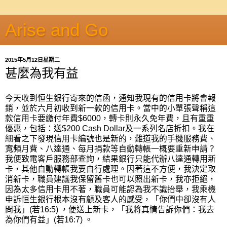
Arise and Go
2015年5月12日星期二
甚麼為我有益
今天收到恒生銀行寄來的信函，通知我現有的信用卡將會報
銷，並於六月初收到新一款的信用卡。當中的小單張聲稱這
款信用卡要繳付年費$6000，轉卡則永久免年費，且有重重
優惠，包括：送$200 Cash Dollar及一系列名店折扣。我在
細看之下發現信用卡編號也是新的，難道我的手機服務費、
寬頻月費、八達通、每月捐款等自動轉帳一概要重新申請？
我便致電客戶服務部查詢，結果銀行只能代辦八達通轉用新
卡，其他自動轉帳我要自行處理。因著這不方便，我決定取
消新卡，職員建議我保留舊卡也可以照出新卡，我亦拒絕，
因為太多信用卡用不著，職員可能認為我不識抬舉，我乘機
申訴恒生銀行根本沒有顧及客人的感受，「你們中卻沒有人
問我」(若16:5) ，便送上新卡，「我將真情告訴你們：我去
為你們有益」(若16:7) 。