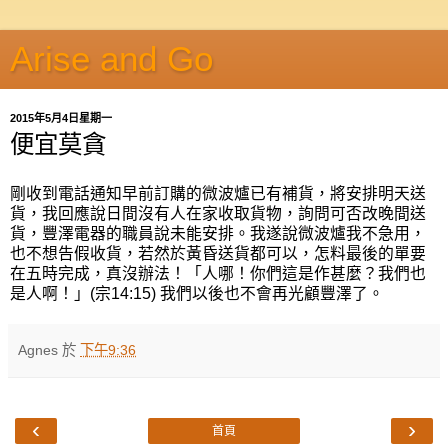
Arise and Go
2015年5月4日星期一
便宜莫貪
剛收到電話通知早前訂購的微波爐已有補貨，將安排明天送
貨，我回應說日間沒有人在家收取貨物，詢問可否改晚間送
貨，豐澤電器的職員說未能安排。我遂說微波爐我不急用，
也不想告假收貨，若然於黃昏送貨都可以，怎料最後的單要
在五時完成，真沒辦法！「人哪！你們這是作甚麼？我們也
是人啊！」(宗14:15) 我們以後也不會再光顧豐澤了。
Agnes
於
下午9:36
‹
›
首頁