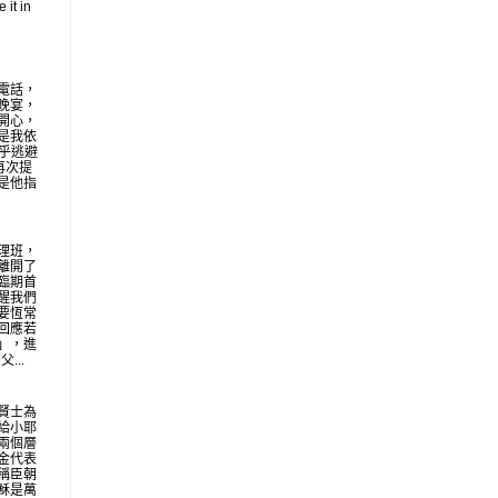
 it in
電話，
晚宴，
開心，
是我依
似乎逃避
再次提
是他指
理班，
離開了
臨期首
醒我們
要恆常
回應若
」，進
...
賢士為
給小耶
兩個層
金代表
稱臣朝
穌是萬