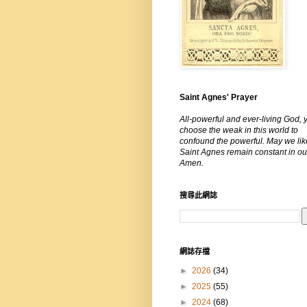
Saint Agnes' Prayer
All-powerful and ever-living God, 
choose the weak in this world to
confound the powerful. May we lik
Saint Agnes remain constant in our
Amen.
搜尋此網誌
網誌存檔
►
2026
(34)
►
2025
(55)
►
2024
(68)