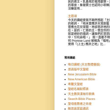
民的君王。乳香用於敬拜獻祭，
的尊崇，象徵賢士也認同小耶穌
沒藥是用...
主慈頌
今天的讀經使我不期然想起「主
的歌詞，「祂未曾應許天常蔚藍
曾應允花兒常開，祂卻恩許祂的
在。是的，仁慈的主，懷念你的
就是絕妙的禱詞。讓我們於悠悠
中，引吭詠唱。」 我一直都不
何 Promise Land 被稱為「福
覺得「(上主) 應許之地」比...
常用連結
每日讀經 (天主教禮儀版)
思高版中文聖經
New Jerusalem Bible
New American Bible
希臘文聖經
聖經名稱對照表
天主教英漢袖珍辭典
Search Bible Places
聖母進教者之佑會
鮑思高家庭通訊