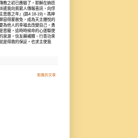
傳教之初已應驗了，耶穌在納匝
派遣我向貧窮人傳報喜訊，向俘
之年』(路4:18-19)。馮神
罪惡得蒙赦免，成為天主鍾悅的
要為他人的幸福去改變自己，勇
是恩寵，這時時候命的心遂驅使
的泉源，信友藉補贖、行善功來
就是得救的保証。也求主使我
較舊的文章