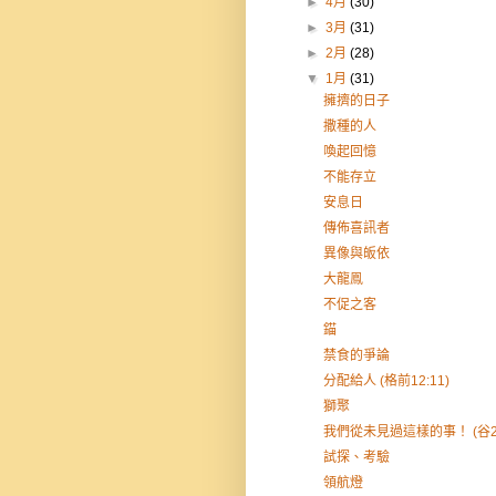
►
4月
(30)
►
3月
(31)
►
2月
(28)
▼
1月
(31)
擁擠的日子
撒種的人
喚起回憶
不能存立
安息日
傳佈喜訊者
異像與皈依
大龍鳯
不促之客
錨
禁食的爭論
分配給人 (格前12:11)
獅聚
我們從未見過這樣的事！ (谷2:
試探、考驗
領航燈