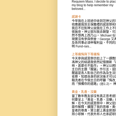
Requiem Mass. I decide to place
my blog to help remember my
beloved...
感謝卡
今早我在上班途中收到范神父的
他應邀我到主保贍禮的感恩祭和
我忍不往對神父說我在工作上不
很無奈。神父就叫我去朝聖，可
然不想再上西乃山。 Michael 
現實沒有參與例會，George 又
及各同事必須申報利益，不同的
明 Fund-rais...
上等痛悔與下等痛悔
今天參與感恩祭仿如上了一課教
馮神父的結語我依然記憶猶新「
祂，甚麼也不能作」。神父以將
主日的主題「醒寤」作引言，提
醒寤是各人對自己的作為及生活
省察，知道自身的狀況後才可以
翰洗者在今個主日的呼籲「悔改
而「預備你的道路」(谷1:2)。 神父
黃金、乳香、沒藥
當了數年教友卻沒有真正思考過
何要呈上「黃金、乳香、沒藥」
穌，在今天的感恩祭中，神父從
面作解釋，擴闊了我的思維。黃
皇者的尊貴，賢士獻上黃金俯首
拜小耶穌，代表外邦人也承認耶