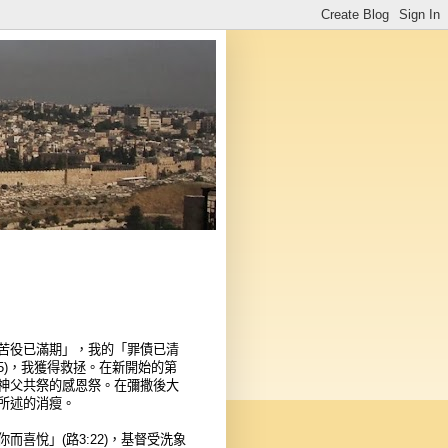
苦役已滿期」，我的「罪債已清
:5)，我獲得救拯。在新開始的第
神父共祭的感恩祭。在彌撒後大
所述的消瘦。
喜悅」(路3:22)，基督受洗象