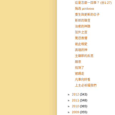
這是怎麼一回事？ (谷1:27)
悔改 μετάνοια
重生與更新的日子
新郎的聲音
治癒的神蹟
弦外之音
驚恐畏懼
彼此相愛
真理的神
主顯節的反思
願意
找到了
被踢走
凡事向好看
上主必祝福我們
►
2012
(343)
►
2011
(348)
►
2010
(365)
►
2009
(355)