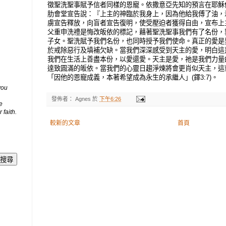
徵聖洗聖事賦予信者同樣的恩寵。依撒意亞先知的預言在耶穌
肋會堂宣告說：『上主的神臨於我身上，因為他給我傅了油，
虜宣告釋放，向盲者宣告復明，使受壓迫者獲得自由，宣布上主恩慈
父重申洗禮是悔改皈依的標記，藉著聖洗聖事我們有了名份，
子女。聖洗賦予我們名份，也同時授予我們使命。真正的愛是
於戒除惡行及填補欠缺。當我們深深感受到天主的愛，明白這
我們在生活上善盡本份，以愛還愛。天主是愛，祂是我們力量
達致圓滿的皈依。當我們的心靈日趨淨煉將會更肖似天主，這
「因他的恩寵成義，本著希望成為永生的承繼人」(鐸3:7)。
you
發佈者：
Agnes
於
下午6:26
e
 faith.
較新的文章
首頁