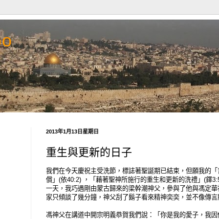
Go
2013年1月13日星期日
重生與更新的日子
我們在今天慶祝主受洗節，標誌著聖誕期已結束，但願我的「
償」(依40:2) ，「藉著聖神所施行的重生和更新的洗禮」(鐸3
一天，我巧遇剛由蒙古歸來的梁幹潮神父，參與了他與馮定華
家只傾談了幾分鐘，神父刮了鬍子看來精神奕奕，並不像傳言
馮神父在講道中開宗明義恭賀我們說：「你是我的愛子，我因你而