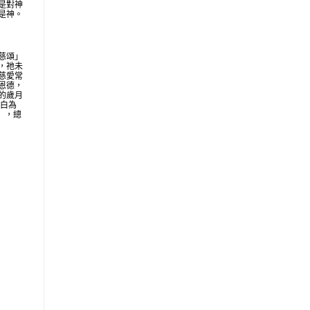
是對神
是神。
慈頌」
，祂未
慈愛常
恩德，
的歲月
明白為
地」，總