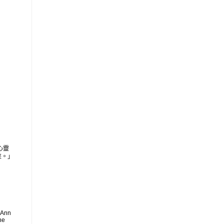
心靈
來。」
 Ann
he