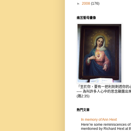
►
2008
(176)
痛苦聖母畫像
「至於你，要有一把利劍剌透你的
── 為叫許多人心中的思念顯露出
(路2:35)
熱門文章
In memory of Ann Hext
Here’re some reminiscences of
mentioned by Richard Hext at t